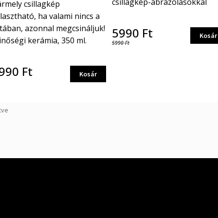
csillagkép-ábrázolásokkal
rmely csillagkép
lasztható, ha valami nincs a
stában, azonnal megcsináljuk!
5990
Ft
Kosár
nőségi kerámia, 350 ml.
5990
Ft
990
Ft
Ennek
Kosár
a
terméknek
több
Sorted
tve
variációja
by
van.
price:
A
low
változatok
to
a
high
termékoldalon
választhatók
ki