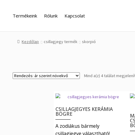
Ugrás
Kilépés
a
a
Termékeink
Rólunk
Kapcsolat
navigációhoz
tartalomba
Kezdőlap
A fiókom
Adatvédelem
Fizetés
Impresszum
kapcs
Kezdőlap
csillagjegy termék
skorpió
Mind a(z) 4 találat megjelení
CSILLAGJEGYES KERÁMIA
BÖGRE
M
C
B
A zodiákus bármely
csillagjegye választható!