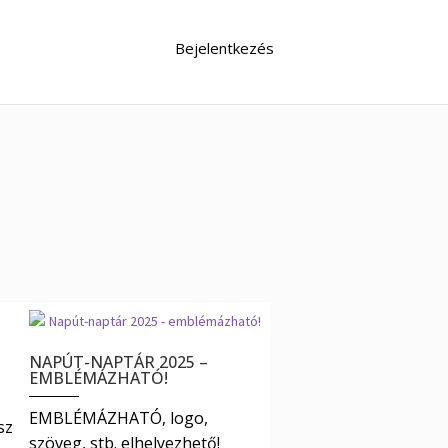
0
Bejelentkezés
NAPÚT-NAPTÁR 2025 –
EMBLÉMÁZHATÓ!
EMBLÉMÁZHATÓ, logo,
sz
szöveg, stb. elhelyezhető!