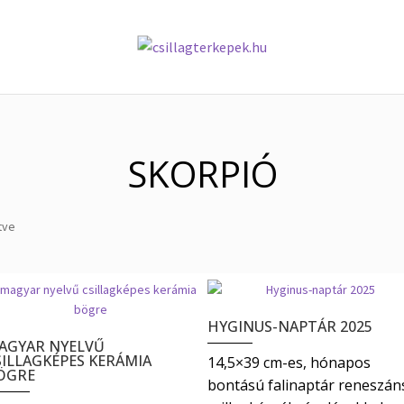
olat
Kosár
Pénztár
Rólunk
Szállítás
Termékeink
Üzletszabályzat
SKORPIÓ
Sorted
tve
by
price:
low
to
high
HYGINUS-NAPTÁR 2025
AGYAR NYELVŰ
SILLAGKÉPES KERÁMIA
14,5×39 cm-es, hónapos
ÖGRE
bontású falinaptár reneszán