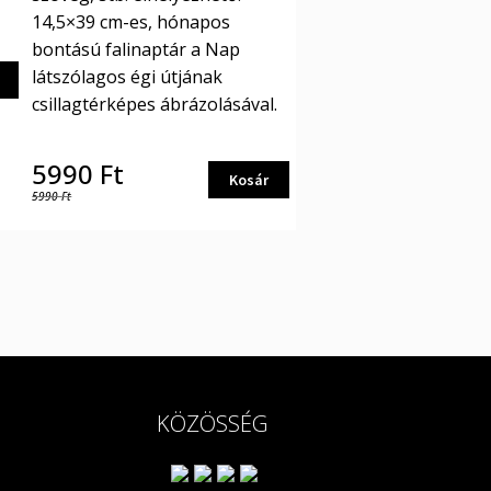
14,5×39 cm-es, hónapos
bontású falinaptár a Nap
látszólagos égi útjának
csillagtérképes ábrázolásával.
5990
Ft
Kosár
5990
Ft
KÖZÖSSÉG