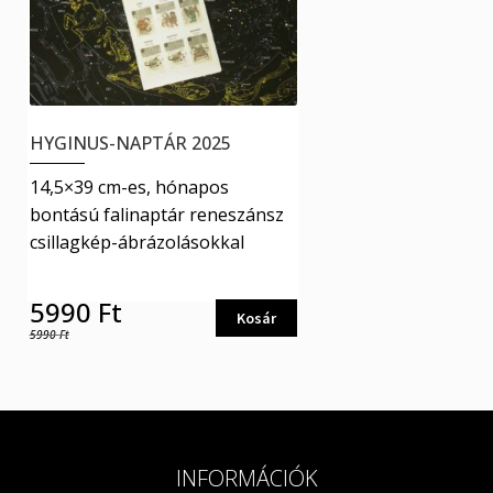
HYGINUS-NAPTÁR 2025
14,5×39 cm-es, hónapos
bontású falinaptár reneszánsz
csillagkép-ábrázolásokkal
5990
Ft
Kosár
5990
Ft
INFORMÁCIÓK