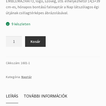
EMBLÉMÁZHATÓ, logo, szöveg, stb. elhelyezhető! 14,5×39
cm-es, hónapos bontású falinaptár a Nap látszólagos égi
útjának csillagtérképes ábrázolásával.
9 készleten
Napút-
Kosár
naptár
2025
-
emblémázható!
Cikkszám:
1601-1
mennyiség
Kategória:
Naptár
LEÍRÁS
TOVÁBBI INFORMÁCIÓK