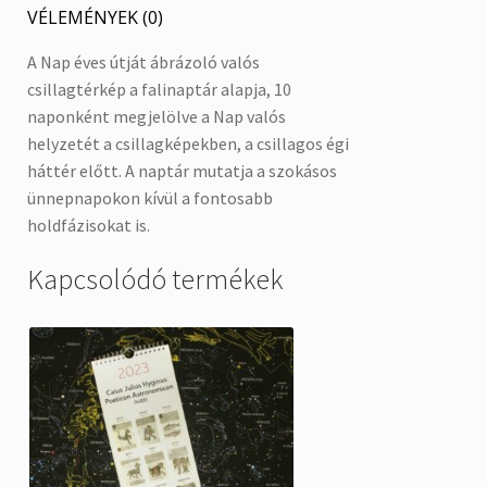
VÉLEMÉNYEK (0)
A Nap éves útját ábrázoló valós
csillagtérkép a falinaptár alapja, 10
naponként megjelölve a Nap valós
helyzetét a csillagképekben, a csillagos égi
háttér előtt. A naptár mutatja a szokásos
ünnepnapokon kívül a fontosabb
holdfázisokat is.
Kapcsolódó termékek