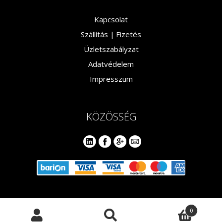
Kapcsolat
Szállítás |
Fizetés
Üzletszabályzat
Adatvédelem
Impresszum
KÖZÖSSÉG
0
© 1999-2020 Geobook Kft. | 2000 Szentendre, Szentlászlói út 62/b
Keresés
Keresés