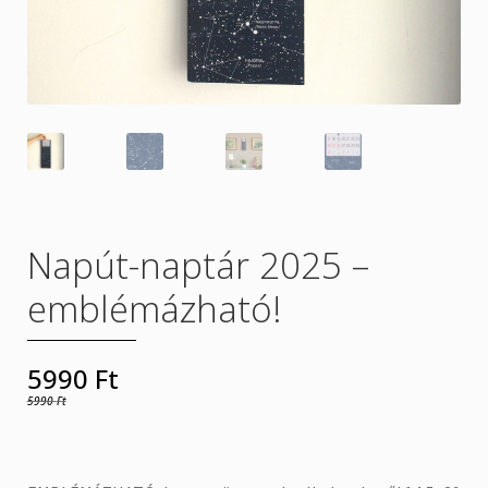
Rólunk
Szállítás
Termékeink
Üzletszabályzat
Napút-naptár 2025 –
emblémázható!
5990
Ft
5990
Ft