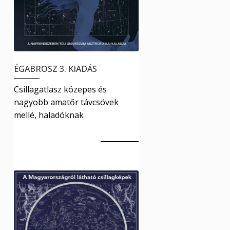
ÉGABROSZ 3. KIADÁS
Csillagatlasz közepes és
nagyobb amatőr távcsövek
mellé, haladóknak
18000
Ft
Kosár
18000
Ft