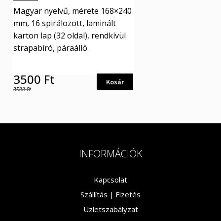
Magyar nyelvű, mérete 168×240
mm, 16 spirálozott, laminált
karton lap (32 oldal), rendkívül
strapabíró, páraálló.
3500
Ft
Kosár
3500
Ft
INFORMÁCIÓK
Kapcsolat
Szállítás |
Fizetés
Üzletszabályzat