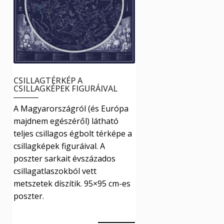
CSILLAGTÉRKÉP A
CSILLAGKÉPEK FIGURÁIVAL
A Magyarországról (és Európa
majdnem egészéről) látható
teljes csillagos égbolt térképe a
csillagképek figuráival. A
poszter sarkait évszázados
csillagatlaszokból vett
metszetek díszítik. 95×95 cm-es
poszter.