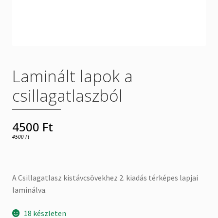
Rólunk
Szállítás
Laminált lapok a
Termékeink
csillagatlaszból
Üzletszabályzat
4500
Ft
4500
Ft
A Csillagatlasz kistávcsövekhez 2. kiadás térképes lapjai
laminálva.
18 készleten