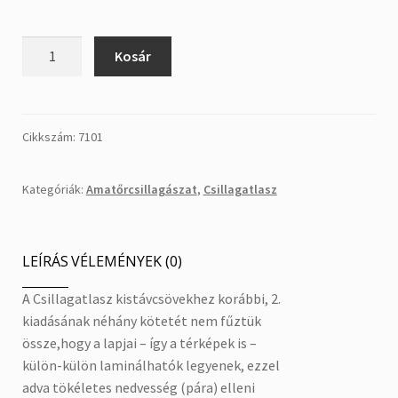
Laminált
Kosár
lapok
a
csillagatlaszból
mennyiség
Cikkszám:
7101
Kategóriák:
Amatőrcsillagászat
,
Csillagatlasz
LEÍRÁS
VÉLEMÉNYEK (0)
A Csillagatlasz kistávcsövekhez korábbi, 2.
kiadásának néhány kötetét nem fűztük
össze,hogy a lapjai – így a térképek is –
külön-külön laminálhatók legyenek, ezzel
adva tökéletes nedvesség (pára) elleni