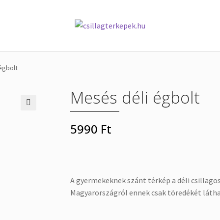
olat
Kosár
Pénztár
Rólunk
Szállítás
Termékeink
Üzletszabályzat
égbolt
Mesés déli égbolt
🔍
5990
Ft
A gyermekeknek szánt térkép a déli csillagos 
Magyarországról ennek csak töredékét látha