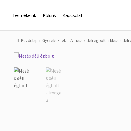
Ugrás
Kilépés
a
a
Termékeink
Rólunk
Kapcsolat
navigációhoz
tartalomba
Kezdőlap
A fiókom
Adatvédelem
Fizetés
Impresszum
kapcs
Kezdőlap
Gyerekeknek
A mesés déli égbolt
Mesés déli 