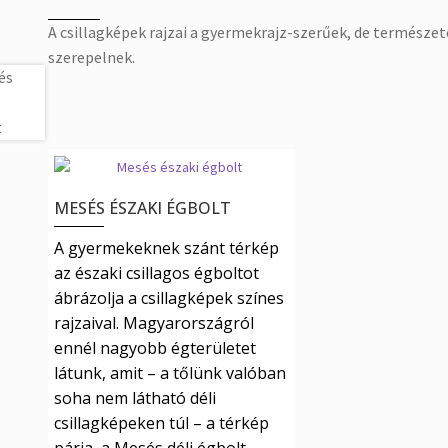
A csillagképek rajzai a gyermekrajz-szerűek, de természe
szerepelnek.
MESÉS ÉSZAKI ÉGBOLT
A gyermekeknek szánt térkép
az északi csillagos égboltot
ábrázolja a csillagképek színes
rajzaival. Magyarországról
ennél nagyobb égterületet
látunk, amit – a tőlünk valóban
soha nem látható déli
csillagképeken túl – a térkép