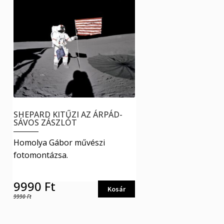
SHEPARD KITŰZI AZ ÁRPÁD-
SÁVOS ZÁSZLÓT
Homolya Gábor művészi
fotomontázsa.
9990
Ft
Kosár
9990
Ft