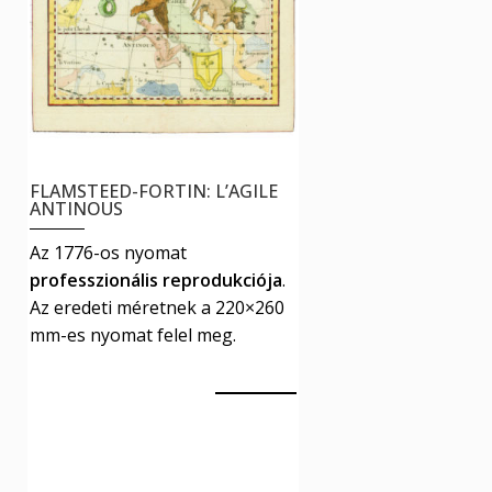
FLAMSTEED-FORTIN: L’AGILE
ANTINOUS
Az 1776-os nyomat
professzionális reprodukciója
.
Az eredeti méretnek a 220×260
mm-es nyomat felel meg.
4990
Ft
Ennek
Kosár
a
terméknek
több