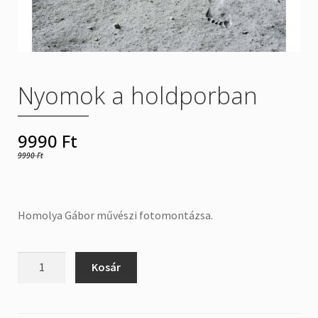
Rólunk
Szállítás
Nyomok a holdporban
Termékeink
9990
Ft
Üzletszabályzat
9990
Ft
Homolya Gábor művészi fotomontázsa.
Nyomok
Kosár
a
holdporban
mennyiség