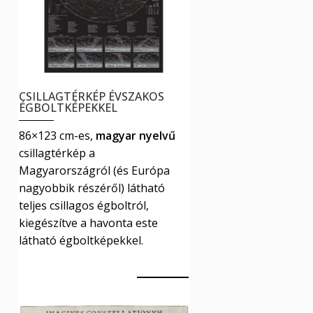
változatok
a
termékoldalon
választhatók
ki
CSILLAGTÉRKÉP ÉVSZAKOS
ÉGBOLTKÉPEKKEL
86×123 cm-es,
magyar nyelvű
csillagtérkép a
Magyarországról (és Európa
nagyobbik részéről) látható
teljes csillagos égboltról,
kiegészítve a havonta este
látható égboltképekkel.
14990
Ft
Ennek
Kosár
a