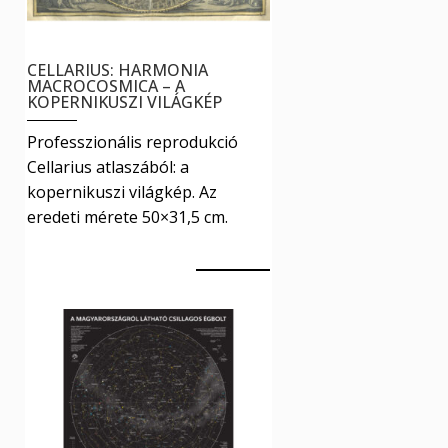
CELLARIUS: HARMONIA
MACROCOSMICA – A
KOPERNIKUSZI VILÁGKÉP
Professzionális reprodukció
Cellarius atlaszából: a
kopernikuszi világkép. Az
eredeti mérete 50×31,5 cm.
5990
Ft
Ennek
Kosár
a
terméknek
több
variációja
van.
A