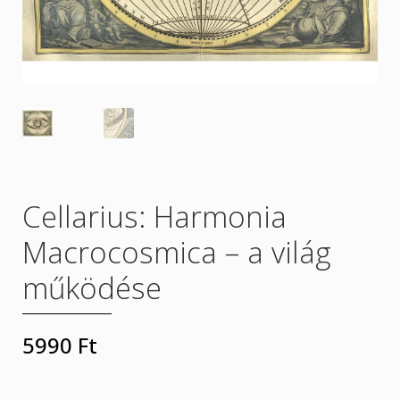
Rólunk
Szállítás
Termékeink
Üzletszabályzat
Cellarius: Harmonia
Macrocosmica – a világ
működése
5990
Ft