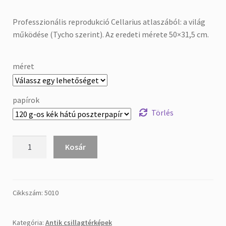
Professzionális reprodukció Cellarius atlaszából: a világ
működése (Tycho szerint). Az eredeti mérete 50×31,5 cm.
méret
papírok
Törlés
Cellarius:
Kosár
Harmonia
Macrocosmica
-
a
Cikkszám:
5010
világ
működése
Kategória:
Antik csillagtérképek