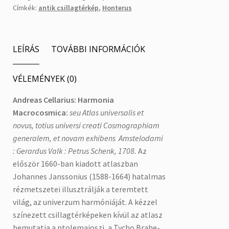
mennyiség
Címkék:
antik csillagtérkép
,
Honterus
LEÍRÁS
TOVÁBBI INFORMÁCIÓK
VÉLEMÉNYEK (0)
Andreas Cellarius: Harmonia
Macrocosmica:
seu Atlas universalis et
novus, totius universi creati Cosmographiam
generalem, et novam exhibens Amstelodami
: Gerardus Valk : Petrus Schenk, 1708.
Az
először 1660-ban kiadott atlaszban
Johannes Janssonius (1588-1664) hatalmas
rézmetszetei illusztrálják a teremtett
világ, az univerzum harmóniáját. A kézzel
színezett csillagtérképeken kívül az atlasz
bemutatja a ptolemaioszi, a Tycho Brahe-