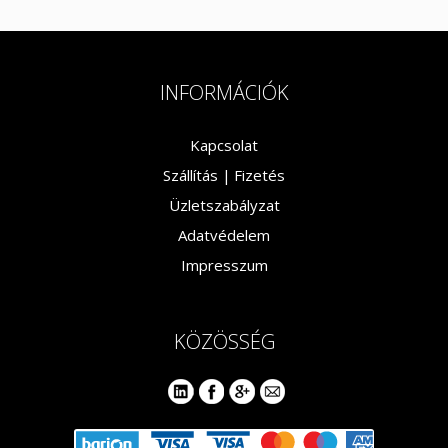
terméknek
több
variációja
van.
INFORMÁCIÓK
A
változatok
Kapcsolat
a
Szállítás |
Fizetés
termékoldalon
Üzletszabályzat
választhatók
ki
Adatvédelem
Impresszum
KÖZÖSSÉG