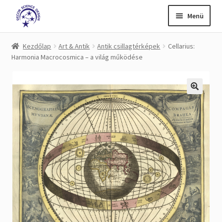
Ugrás
Kilépés
Menü
a
a
navigációhoz
tartalomba
Kezdőlap
Kezdőlap
Art & Antik
Antik csillagtérképek
Cellarius:
Harmonia Macrocosmica – a világ működése
A fiókom
Adatvédelem
Fizetés
Impresszum
kapcsolat
Kosár
Pénztár