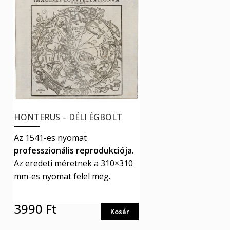
terméknek
több
variációja
van.
A
változatok
a
termékoldalon
választhatók
HONTERUS – DÉLI ÉGBOLT
ki
Az 1541-es nyomat
professzionális reprodukciója
.
Az eredeti méretnek a 310×310
mm-es nyomat felel meg.
3990
Ft
Ennek
Kosár
a