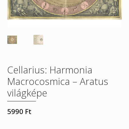
Rólunk
Szállítás
Termékeink
Üzletszabályzat
Cellarius: Harmonia
Macrocosmica – Aratus
világképe
5990
Ft