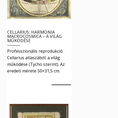
a
termékoldalon
választhatók
ki
CELLARIUS: HARMONIA
MACROCOSMICA – A VILÁG
MŰKÖDÉSE
Professzionális reprodukció
Cellarius atlaszából: a világ
működése (Tycho szerint). Az
eredeti mérete 50×31,5 cm.
5990
Ft
Ennek
Kosár
a
terméknek
több
variációja