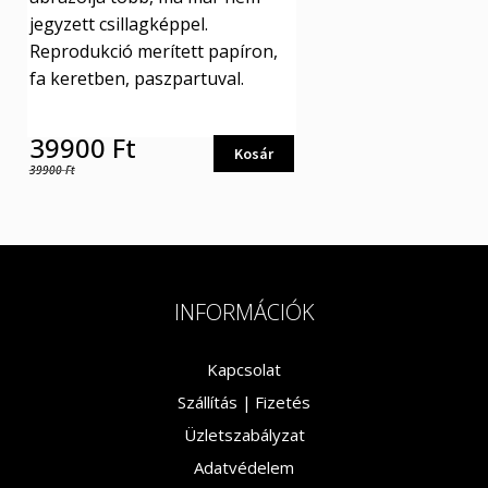
jegyzett csillagképpel.
Reprodukció merített papíron,
fa keretben, paszpartuval.
39900
Ft
Kosár
39900
Ft
INFORMÁCIÓK
Kapcsolat
Szállítás |
Fizetés
Üzletszabályzat
Adatvédelem