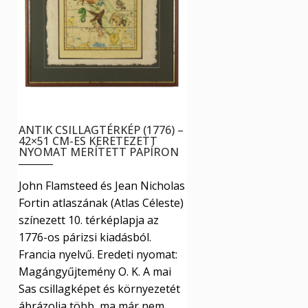
van.
A
változatok
a
termékoldalon
választhatók
ki
ANTIK CSILLAGTÉRKÉP (1776) –
42×51 CM-ES KERETEZETT
NYOMAT MERÍTETT PAPÍRON
John Flamsteed és Jean Nicholas
Fortin atlaszának (Atlas Céleste)
színezett 10. térképlapja az
1776-os párizsi kiadásból.
Francia nyelvű. Eredeti nyomat:
Magángyűjtemény O. K. A mai
Sas csillagképet és környezetét
ábrázolja több, ma már nem