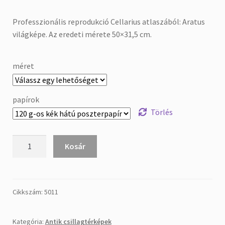
Professzionális reprodukció Cellarius atlaszából: Aratus
világképe. Az eredeti mérete 50×31,5 cm.
méret
papírok
Törlés
Cellarius:
Kosár
Harmonia
Macrocosmica
-
Aratus
Cikkszám:
5011
világképe
mennyiség
Kategória:
Antik csillagtérképek