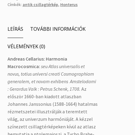
Címkék:
antik csillagtérkép
,
Honterus
LEÍRÁS
TOVÁBBI INFORMÁCIÓK
VÉLEMÉNYEK (0)
Andreas Cellarius: Harmonia
Macrocosmica:
seu Atlas universalis et
novus, totius universi creati Cosmographiam
generalem, et novam exhibens Amstelodami
: Gerardus Valk : Petrus Schenk, 1708.
Az
először 1660-ban kiadott atlaszban
Johannes Janssonius (1588-1664) hatalmas
rézmetszetei illusztrálják a teremtett
világ, az univerzum harmóniáját. A kézzel
színezett csillagtérképeken kívül az atlasz
bemutatja a ptolemaioszi, a Tycho Brahe-