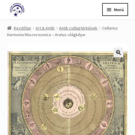
Ugrás
Kilépés
Menü
a
a
navigációhoz
tartalomba
Kezdőlap
Kezdőlap
Art & Antik
Antik csillagtérképek
Cellarius:
Harmonia Macrocosmica – Aratus világképe
A fiókom
Adatvédelem
Fizetés
Impresszum
kapcsolat
Kosár
Pénztár