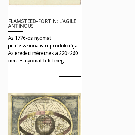
FLAMSTEED-FORTIN: L’AGILE
ANTINOUS
Az 1776-os nyomat
professzionális reprodukciója
.
Az eredeti méretnek a 220×260
mm-es nyomat felel meg.
4990
Ft
Ennek
Kosár
a
terméknek
több
variációja
van.
A
változatok